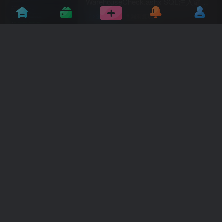
WarehouseCheck.ashx SQL注入漏洞
分析
漏洞复现
# 漏洞复现
2个月前
6
孚盟云CRM AjaxFormDefault.ashx
SQL注入漏洞
漏洞复现
# 漏洞复现
2个月前
13
Chroma DB swagger 敏感信息泄露漏
洞
漏洞复现
# 漏洞复现
2个月前
15
MetaCRM美特crm系统
toviewspecial.jsp任意文件读取漏洞
漏洞复现
# 漏洞复现
2个月前
8