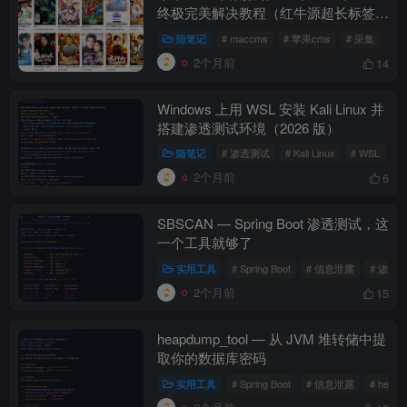
终极完美解决教程（红牛源超长标签问
题）
随笔记
# maccms
# 苹果cms
# 采集
2个月前
14
Windows 上用 WSL 安装 Kali Linux 并
搭建渗透测试环境（2026 版）
随笔记
# 渗透测试
# Kali Linux
# WSL
2个月前
6
SBSCAN — Spring Boot 渗透测试，这
一个工具就够了
实用工具
# Spring Boot
# 信息泄露
# 渗透
2个月前
15
heapdump_tool — 从 JVM 堆转储中提
取你的数据库密码
实用工具
# Spring Boot
# 信息泄露
# heap