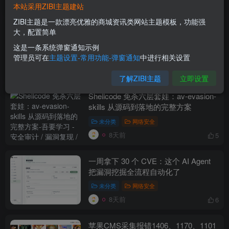
8天前
14
本站采用ZIBI主题建站
ZIBI主题是一款漂亮优雅的商城资讯类网站主题模板，功能强
手把手教你用 AI 做代码审计：这款开
大，配置简单
源工具直接颠覆传统安全测试
这是一条系统弹窗通知示例
管理员可在
主题设置-常用功能-弹窗通知
中进行相关设置
网络安全
8天前
14
了解ZIBI主题
立即设置
Shellcode 免杀六层套娃：av-evasion-
skills 从源码到落地的完整方案
未分类
网络安全
8天前
5
一周拿下 30 个 CVE：这个 AI Agent
把漏洞挖掘全流程自动化了
未分类
网络安全
8天前
6
苹果CMS采集报错1406、1170、1101