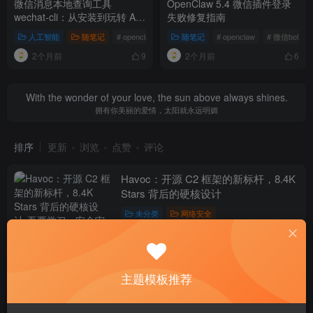
微信消息本地查询工具
OpenClaw 5.4 微信插件登录
wechat-cli：从安装到玩转 AI
失败修复指南
自动化监控
人工智能
随笔记
# openclaw
# 微信cli
随笔记
# openclaw
# 微信bot
2个月前
2个月前
9
6
With the wonder of your love, the sun above always shines.
拥有你美丽的爱情，太阳就永远明媚
排序
更新
浏览
点赞
评论
Havoc：开源 C2 框架的新标杆，8.4K
Stars 背后的硬核设计
未分类
网络安全
8天前
12
一个命令搞定渗透测试全流程：这款AI
主题模板推荐
安全平台，把100+工具串成了一条攻
击链
网络安全