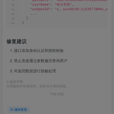
"userName"
: 
"科云学堂"
,
"wxOpenId"
: 
"o_-azwVB2d0-Ej6ZDlfBMdo_wQX0
    ...
}
}
修复建议
接口添加身份认证和授权校验
禁止直接通过参数遍历查询用户
对返回数据进行脱敏处理
©
版权声明
文章版权归作者所有，未经允许请勿转载。
THE END
漏洞复现