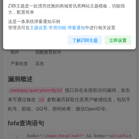
漏洞信息
ZIBI主题是一款漂亮优雅的商城资讯类网站主题模板，功能强
大，配置简单
属性
值
这是一条系统弹窗通知示例
管理员可在
主题设置-常用功能-弹窗通知
中进行相关设置
漏洞名称
因酷教育软件 queryUserById 信息泄露漏洞
了解ZIBI主题
立即设置
漏洞类型
未授权访问 / 信息泄露
组件
因酷教育软件
严重程度
高危
漏洞概述
接口存在未授权访问漏洞，攻击
/webapp/queryUserById
者可通过修改
参数遍历获取任意用户敏感信息，包括手
id
机号、邮箱、QQ号、密码哈希、微信OpenID等。
fofa查询语句
body=
"/image/keupload?"
&&
 body=
"uploadSimple