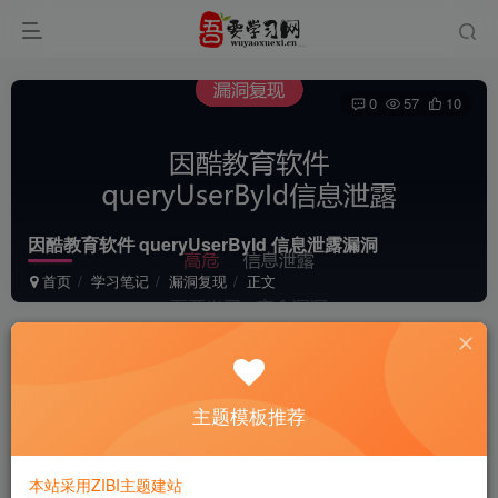
0
57
10
因酷教育软件 queryUserById 信息泄露漏洞
首页
学习笔记
漏洞复现
正文
admin
关注
私信
2个月前更新
主题模板推荐
因酷教育软件 queryUserById 信息泄露
漏洞
本站采用ZIBI主题建站