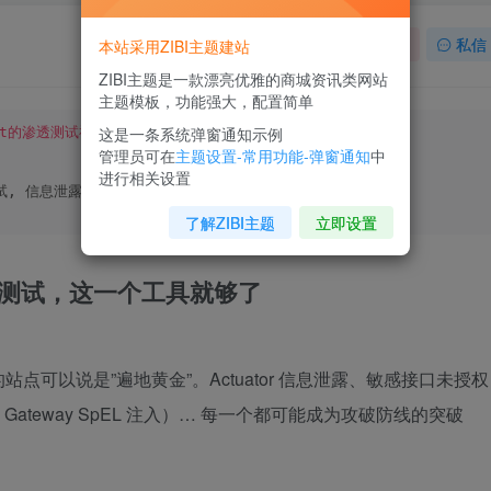
关注
私信
本站采用ZIBI主题建站
ZIBI主题是一款漂亮优雅的商城资讯类网站
主题模板，功能强大，配置简单
这是一条系统弹窗通知示例
oot的渗透测试神器"
管理员可在
主题设置-常用功能-弹窗通知
中
进行相关设置
透测试, 信息泄露
]
了解ZIBI主题
立即设置
ot 渗透测试，这一个工具就够了
站点可以说是”遍地黄金”。Actuator 信息泄露、敏感接口未授权
loud Gateway SpEL 注入）… 每一个都可能成为攻破防线的突破