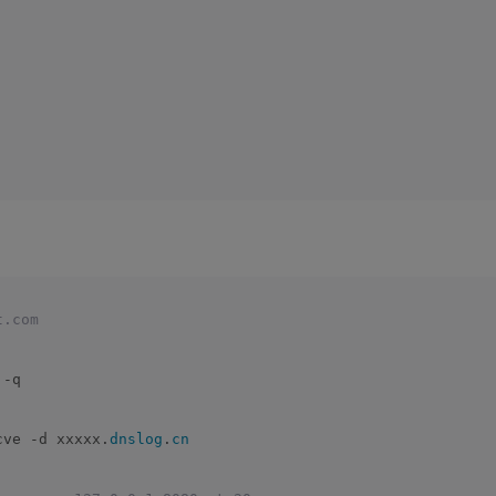
t.com
 -q
cve -d xxxxx.
dnslog
.
cn