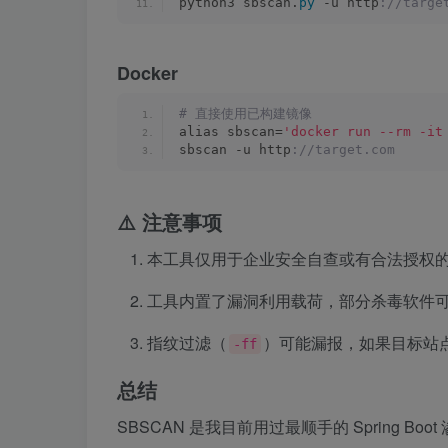
python3 sbscan.
py
 -u http
://targe
Docker
# 直接使用已构建镜像
alias sbscan=
'docker run --rm -it
sbscan -u http
://target.com
⚠️ 注意事项
本工具仅用于企业安全自查或有合法授权
工具内置了漏洞利用载荷，部分杀毒软件
指纹过滤（
）可能漏报，如果目标站点无明
-ff
总结
SBSCAN 是我目前用过最顺手的 Spring Boo