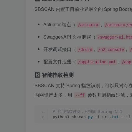
SBSCAN 内置了目前业界最全的 Spring Bo
Actuator 端点（
,
/actuator
/actuator/e
Swagger/API 文档泄露（
/swagger-ui.ht
开发调试接口（
,
,
/druid
/h2-console
配置文件泄露（
,
/application.yml
/app
2️⃣ 智能指纹检测
SBSCAN 支持 Spring 指纹识别，可以只
内网资产太多，用
参数开启指纹过滤，
--ff
# 启用指纹过滤，只扫描 Spring 站点
python3 sbscan.
py
 -f url.
txt
 --ff