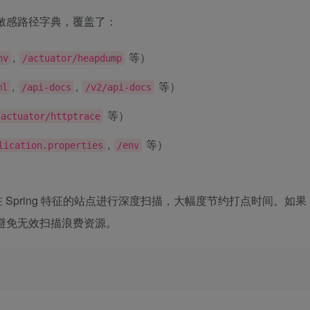
ot 敏感路径字典，覆盖了：
,
等）
nv
/actuator/heapdump
,
,
等）
ml
/api-docs
/v2/api-docs
等）
/actuator/httptrace
,
等）
lication.properties
/env
对存在 Spring 特征的站点进行深度扫描，大幅度节约打点时间。如果
避免无效扫描浪费资源。