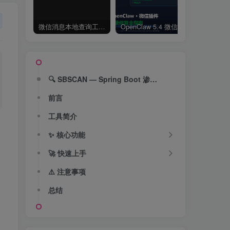
微信消息本地查询工具 wechat-cli：从安装到玩转 AI 自动化监控
OpenClaw 5.4 微信插件登录失败修复指南
🔍 SBSCAN — Spring Boot 渗透测试，这一个工具就够了
前言
工具简介
✨ 核心功能
🚀 快速上手
⚠️ 注意事项
总结