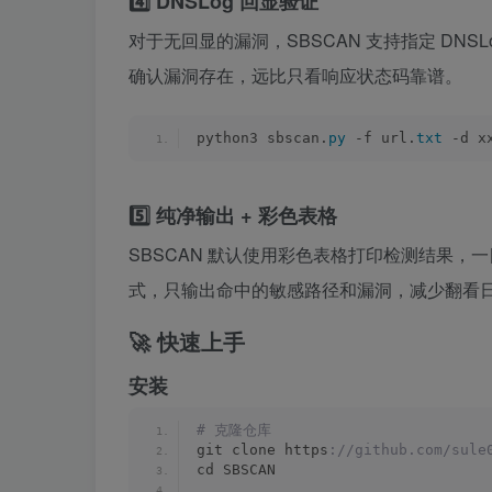
4️⃣ DNSLog 回显验证
对于无回显的漏洞，SBSCAN 支持指定 DNS
确认漏洞存在，远比只看响应状态码靠谱。
python3 sbscan.
py
 -f url.
txt
 -d x
5️⃣ 纯净输出 + 彩色表格
SBSCAN 默认使用彩色表格打印检测结果，
式，只输出命中的敏感路径和漏洞，减少翻看
🚀 快速上手
安装
# 克隆仓库
git clone https
://github.com/sule
cd SBSCAN