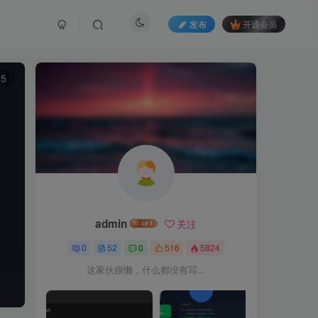
发布
开通会员
15
admin
关注
0
52
0
516
5824
这家伙很懒，什么都没有写...