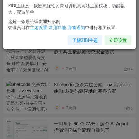
ZIBI主题是一款漂亮优雅的商城资讯类网站主题模板，功能强
一个命令搞定渗透测试全流程：这款AI
大，配置简单
安全平台，把100+工具串成了一条攻
击链
这是一条系统弹窗通知示例
管理员可在
主题设置-常用功能-弹窗通知
中进行相关设置
7天前
14
了解ZIBI主题
立即设置
手把手教你用 AI 做代码审计：这款开
源工具直接颠覆传统安全测试
7天前
14
Shellcode 免杀六层套娃：av-evasion-
skills 从源码到落地的完整方案
7天前
5
一周拿下 30 个 CVE：这个 AI Agent
把漏洞挖掘全流程自动化了