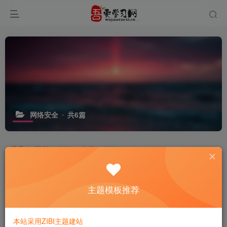
网络安全
共6篇
排序
更新
浏览
点赞
评论
Havoc：开源 C2 框架的新标杆，8.4K
Stars 背后的硬核设计
主题模板推荐
7天前
12
本站采用ZIBI主题建站